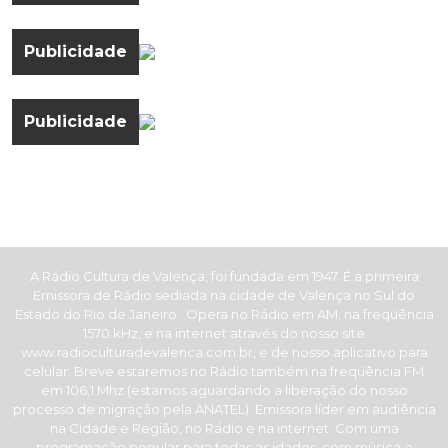
Publicidade
Publicidade
A Rádio Cultura de Valença, foi fundada em 1947. É a primeira
Emissora de Rádio sediada na cidade de Valença no Sul do
Estado do Rio de Janeiro . Opera no Rádio em AM, na freqüência
1570 kHz, e na internet através do nosso site
www.radioculturadevalenca.com.br, e de nosso aplicativo para
celular. Breve estaremos no Rádio também na freqüência FM
em 106,1 Mhz (estamos aguardando a liberação do nosso
processo de migração pela ANATEL). Emissora líder em audiência
na Cidade e Região, no Rádio e na internet. Com uma
programação popular para todas as idades, com música e