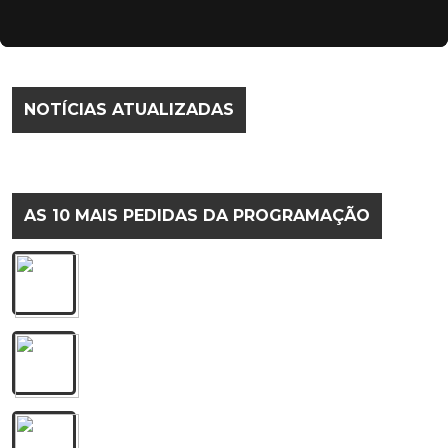
NOTÍCIAS ATUALIZADAS
Nenhuma notícia encontrada
AS 10 MAIS PEDIDAS DA PROGRAMAÇÃO
1º Retrovisor
Gustavo Lima
2º Tubarões
Diego e Victor Hugo
3º Pela Última Vez (Ao Vivo)