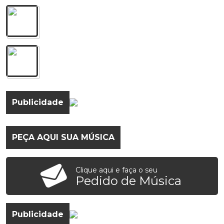
9º Se Eu Te Perdoar (Videoclipe Oficial)
Clayton & Romário, Zé Felipe
10º Haverá Sinais
Jorge & Matheus part Lauana Prado
Publicidade
PEÇA AQUI SUA MÚSICA
Clique aqui e faça o seu
Pedido de Música
Publicidade