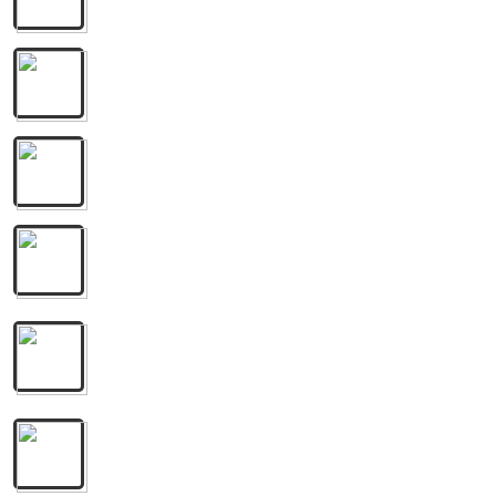
Grupo Menos É Mais, NATTAN
4º Olho Marrom
Luan Santana
5º Sua Boca Mente
Luan Santana & Ana Castela
6º Segundo Amor da Sua Vida (Clipe Oficial)
Marília Mendonça
7º P do Pecado (Ao Vivo)
Grupo Menos É Mais, Simone
Mendes
8º Olha Onde Eu Tô
Ana Castela