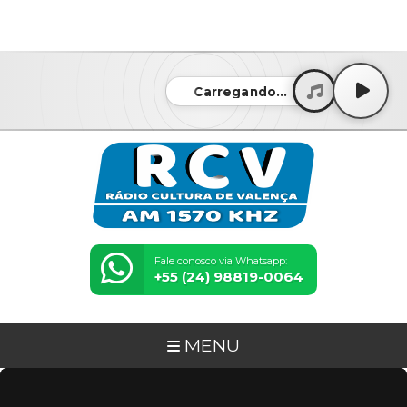
google.com, pub-8961775588763347, DIRECT,
f08c47fec0942fa0
Carregando...
Fale conosco via Whatsapp:
+55 (24) 98819-0064
MENU